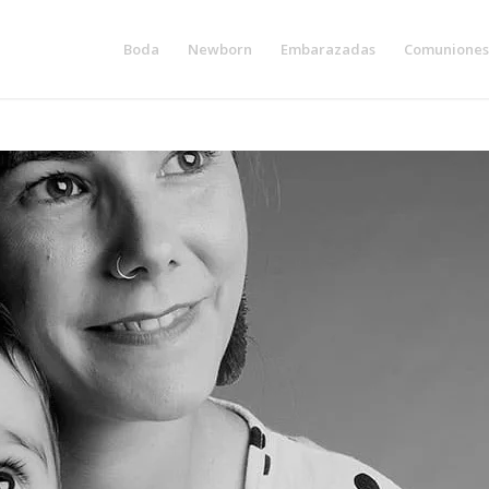
Boda
Newborn
Embarazadas
Comuniones