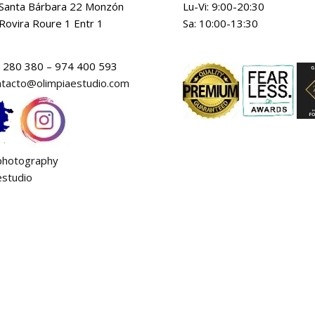
 Santa Bárbara 22 Monzón
Lu-Vi: 9:00-20:30
Rovira Roure 1 Entr 1
Sa: 10:00-13:30
3 280 380 – 974 400 593
ntacto@olimpiaestudio.com
Fotógrafo profesional en Lérida/Lleida
fotograf lleida
aphotography
Fotógrafo de bodas
Fotografía individual
estudio
Fotografía de parejas
Fotógrafía de familias
Fotógrafo de comuniones en Lleida
Fotógrafo de eventos en Lleida
Fotógrafo de interiores en Lleida
Fotógrafo de publicitarios